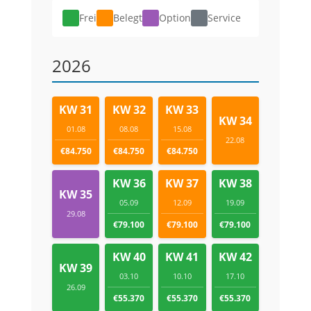
Frei
Belegt
Option
Service
2026
KW 31
KW 32
KW 33
KW 34
01.08
08.08
15.08
22.08
€84.750
€84.750
€84.750
KW 36
KW 37
KW 38
KW 35
05.09
12.09
19.09
29.08
€79.100
€79.100
€79.100
KW 40
KW 41
KW 42
KW 39
03.10
10.10
17.10
26.09
€55.370
€55.370
€55.370