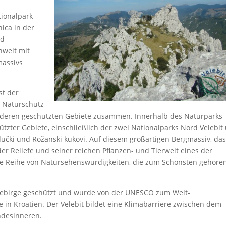
tionalpark
nica in der
nd
nwelt mit
massivs
st der
r Naturschutz
 anderen geschützten Gebiete zusammen. Innerhalb des Naturparks
ützter Gebiete, einschließlich der zwei Nationalparks Nord Velebit
dučki und Rožanski kukovi. Auf diesem großartigen Bergmassiv, da
 der Reliefe und seiner reichen Pflanzen- und Tierwelt eines der
nze Reihe von Natursehenswürdigkeiten, die zum Schönsten gehören
Gebirge geschützt und wurde von der UNESCO zum Welt-
ge in Kroatien. Der Velebit bildet eine Klimabarriere zwischen dem
ndesinneren.