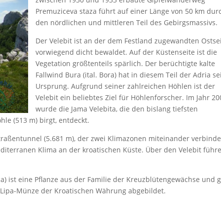
Premuziceva staza führt auf einer Länge von 50 km dur
den nördlichen und mittleren Teil des Gebirgsmassivs.
Der Velebit ist an der dem Festland zugewandten Ostse
vorwiegend dicht bewaldet. Auf der Küstenseite ist die
Vegetation größtenteils spärlich. Der berüchtigte kalte
Fallwind Bura (ital. Bora) hat in diesem Teil der Adria s
Ursprung. Aufgrund seiner zahlreichen Höhlen ist der
Velebit ein beliebtes Ziel für Höhlenforscher. Im Jahr 2
wurde die Jama Velebita, die den bislang tiefsten
hle (513 m) birgt, entdeckt.
traßentunnel (5.681 m), der zwei Klimazonen miteinander verbinde
diterranen Klima an der kroatischen Küste. Über den Velebit führ
a) ist eine Pflanze aus der Familie der Kreuzblütengewächse und gi
50-Lipa-Münze der Kroatischen Währung abgebildet.