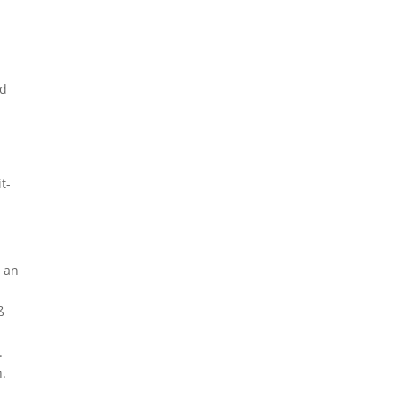
nd
t-
s an
ß
.
n.