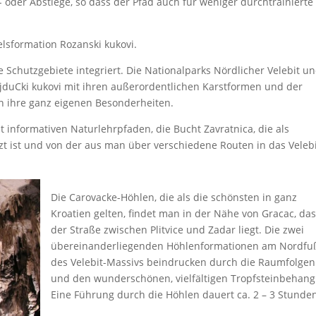
n- oder Abstiege, so dass der Pfad auch für weniger durchtrainierte
elsformation Rozanski kukovi.
 Schutzgebiete integriert. Die Nationalparks Nördlicher Velebit u
ajduCki kukovi mit ihren außerordentlichen Karstformen und der
ten ihre ganz eigenen Besonderheiten.
t informativen Naturlehrpfaden, die Bucht Zavratnica, die als
ist und von der aus man über verschiedene Routen in das Velebi
Die Carovacke-Höhlen, die als die schönsten in ganz
Kroatien gelten, findet man in der Nähe von Gracac, da
der Straße zwischen Plitvice und Zadar liegt. Die zwei
übereinanderliegenden Höhlenformationen am Nordfu
des Velebit-Massivs beindrucken durch die Raumfolgen
und den wunderschönen, vielfältigen Tropfsteinbehang
Eine Führung durch die Höhlen dauert ca. 2 – 3 Stunde