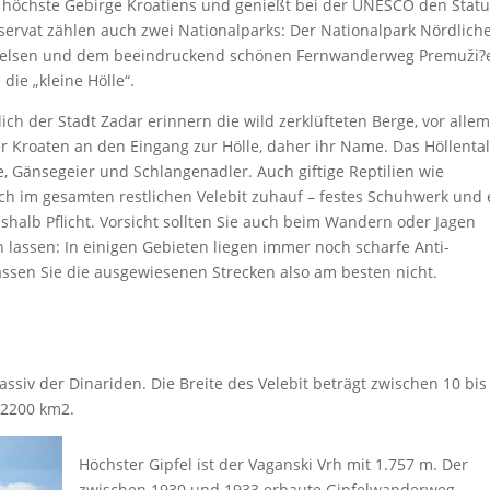
 höchste Gebirge Kroatiens und genießt bei der UNESCO den Stat
ervat zählen auch zwei Nationalparks: Der Nationalpark Nördlich
terfelsen und dem beeindruckend schönen Fernwanderweg Premuži?
die „kleine Hölle“.
lich der Stadt Zadar erinnern die wild zerklüfteten Berge, vor alle
r Kroaten an den Eingang zur Hölle, daher ihr Name. Das Höllental
, Gänsegeier und Schlangenadler. Auch giftige Reptilien wie
ch im gesamten restlichen Velebit zuhauf – festes Schuhwerk und 
shalb Pflicht. Vorsicht sollten Sie auch beim Wandern oder Jagen
 lassen: In einigen Gebieten liegen immer noch scharfe Anti-
ssen Sie die ausgewiesenen Strecken also am besten nicht.
assiv der Dinariden. Die Breite des Velebit beträgt zwischen 10 bis
 2200 km2.
Höchster Gipfel ist der Vaganski Vrh mit 1.757 m. Der
zwischen 1930 und 1933 erbaute Gipfelwanderweg