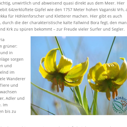
ächtig, unwirtlich und abweisend quasi direkt aus dem Meer. Hier
ebit 64zerklüftete Gipfel wie den 1757 Meter hohen Vaganski Vrh, 
kka für Höhlenforscher und Kletterer machen. Hier gibt es auch
, durch die der charakteristische kalte Fallwind Bora fegt, den man
und Krk zu spüren bekommt – zur Freude vieler Surfer und Segler.
ria
m grüner:
 und in
hläge sorgen
gen und
gelnd im
viele Wanderer
 Tiere und
n wachsen
er, Adler und
. Im
n bis zu