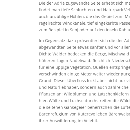
Die der Adria zugewandte Seite erhebt sich m
findet man tiefe Schluchten und Naturpark Vel
auch unzählige Höhlen, die das Gebiet zum Me
regelrechte Windkanäle, tief eingekerbte Pässe
zum Beispiel in Senj oder auf den Inseln Rab 
Im Gegensatz dazu präsentiert sich die der Ad
abgewandten Seite etwas sanfter und vor alle
Dichte Wälder bedecken die Berge, Mischwald
höheren Lagen Nadelwald. Reichlich Niedersc
für eine üppige Vegetation, Quellen entsprin
verschwinden einige Meter weiter wieder gur
Grund. Dieser Überfluss lockt aber nicht nur 
und Naturliebhaber, sondern auch zahlreiche
Pflanzen an: Wildblumen und Latschenkiefer
hier, Wölfe und Luchse durchstreifen die Wäld
die seltenen Gänsegeier beherrschen die Lüfte
Bärenrefugium von Kuterevo leben Bärenwaise
ihrer Auswilderung im Velebit.