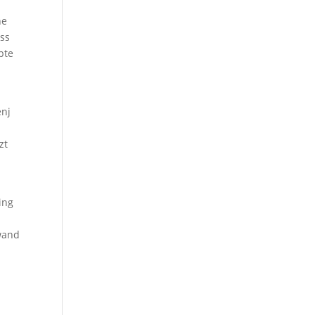
he
ss
bte
enj
zt
ing
lwand