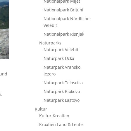
Nationalpark Mljet
Nationalpark Brijuni
Nationalpark Nördlicher
Velebit
Nationalpark Risnjak
Naturparks
Naturpark Velebit
Naturpark Ucka
Naturpark Vransko
 und
jezero
s
Naturpark Telascica
Naturpark Biokovo
,
Naturpark Lastovo
Kultur
Kultur Kroatien
Kroatien Land & Leute