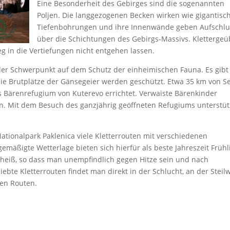
Eine Besonderheit des Gebirges sind die sogenannten
Poljen. Die langgezogenen Becken wirken wie gigantisc
Tiefenbohrungen und ihre Innenwände geben Aufschlu
über die Schichtungen des Gebirgs-Massivs. Klettergeü
g in die Vertiefungen nicht entgehen lassen.
 der Schwerpunkt auf dem Schutz der einheimischen Fauna. Es gibt
ie Brutplätze der Gänsegeier werden geschützt. Etwa 35 km von S
as Bärenrefugium von Kuterevo errichtet. Verwaiste Bärenkinder
n. Mit dem Besuch des ganzjährig geöffneten Refugiums unterstüt
Nationalpark Paklenica viele Kletterrouten mit verschiedenen
emäßigte Wetterlage bieten sich hierfür als beste Jahreszeit Frühl
 heiß, so dass man unempfindlich gegen Hitze sein und nach
bte Kletterrouten findet man direkt in der Schlucht, an der Stei
ren Routen.