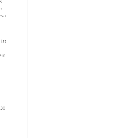
us
er
eva
m
 ist
ein
 30