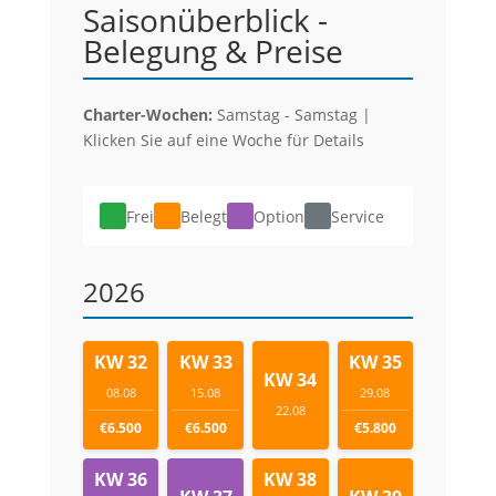
Saisonüberblick -
Belegung & Preise
Charter-Wochen:
Samstag - Samstag |
Klicken Sie auf eine Woche für Details
Frei
Belegt
Option
Service
2026
KW 32
KW 33
KW 35
KW 34
08.08
15.08
29.08
22.08
€6.500
€6.500
€5.800
KW 36
KW 38