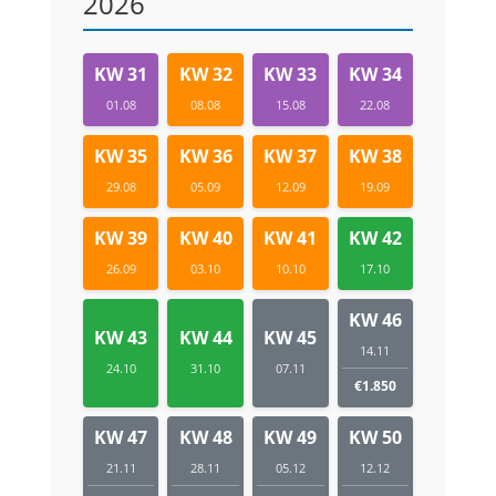
2026
KW 31
KW 32
KW 33
KW 34
01.08
08.08
15.08
22.08
KW 35
KW 36
KW 37
KW 38
29.08
05.09
12.09
19.09
KW 39
KW 40
KW 41
KW 42
26.09
03.10
10.10
17.10
KW 46
KW 43
KW 44
KW 45
14.11
24.10
31.10
07.11
€1.850
KW 47
KW 48
KW 49
KW 50
21.11
28.11
05.12
12.12