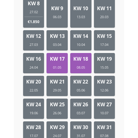
KW 8
KW 9
KW 10
KW 11
27.02
06.03
13.03
20.03
€1.850
KW 12
KW 13
KW 14
KW 15
27.03
03.04
10.04
17.04
KW 16
KW 17
KW 18
KW 19
24.04
01.05
08.05
15.05
KW 20
KW 21
KW 22
KW 23
22.05
29.05
05.06
12.06
KW 24
KW 25
KW 26
KW 27
19.06
26.06
03.07
10.07
KW 28
KW 29
KW 30
KW 31
17.07
24.07
31.07
07.08