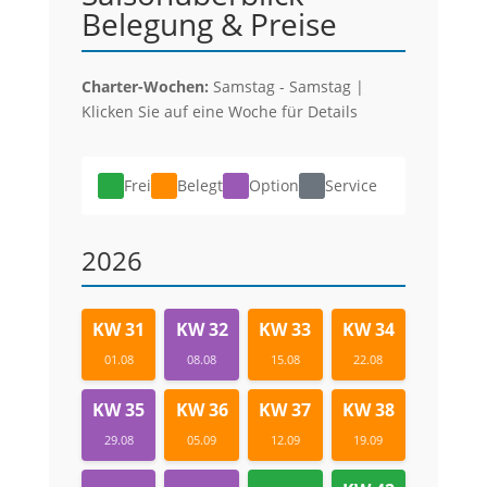
Belegung & Preise
Charter-Wochen:
Samstag - Samstag |
Klicken Sie auf eine Woche für Details
Frei
Belegt
Option
Service
2026
KW 31
KW 32
KW 33
KW 34
01.08
08.08
15.08
22.08
KW 35
KW 36
KW 37
KW 38
29.08
05.09
12.09
19.09