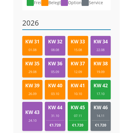
Frei
Belegt
Option
Service
2026
KW 31
KW 32
KW 33
KW 34
01.08
08.08
15.08
22.08
KW 35
KW 36
KW 37
KW 38
29.08
05.09
12.09
19.09
KW 39
KW 40
KW 41
KW 42
26.09
03.10
10.10
17.10
KW 44
KW 45
KW 46
KW 43
31.10
07.11
14.11
24.10
€1.720
€1.720
€1.720