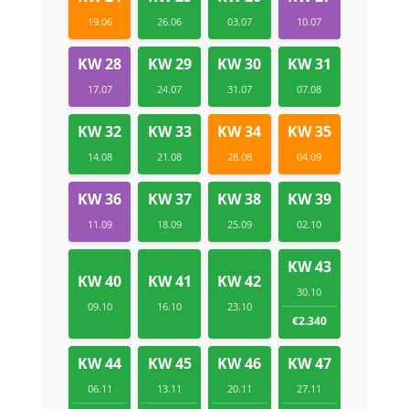
19.06
26.06
03.07
10.07
KW 28
KW 29
KW 30
KW 31
17.07
24.07
31.07
07.08
KW 32
KW 33
KW 34
KW 35
14.08
21.08
28.08
04.09
KW 36
KW 37
KW 38
KW 39
11.09
18.09
25.09
02.10
KW 43
KW 40
KW 41
KW 42
30.10
09.10
16.10
23.10
€2.340
KW 44
KW 45
KW 46
KW 47
06.11
13.11
20.11
27.11