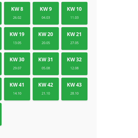
KW 8
KW 9
KW 10
26.02
04.03
11.03
KW 19
KW 20
KW 21
13.05
20.05
27.05
KW 30
KW 31
KW 32
29.07
05.08
12.08
KW 41
KW 42
KW 43
14.10
21.10
28.10