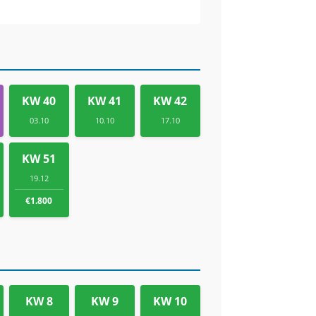
KW 40
KW 41
KW 42
03.10
10.10
17.10
KW 51
19.12
€1.800
KW 8
KW 9
KW 10