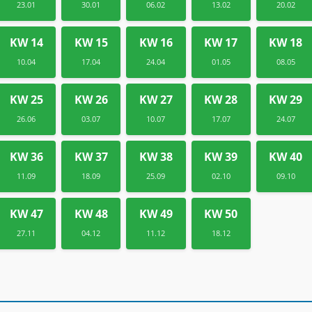
23.01
30.01
06.02
13.02
20.02
KW 14
KW 15
KW 16
KW 17
KW 18
10.04
17.04
24.04
01.05
08.05
KW 25
KW 26
KW 27
KW 28
KW 29
26.06
03.07
10.07
17.07
24.07
KW 36
KW 37
KW 38
KW 39
KW 40
11.09
18.09
25.09
02.10
09.10
KW 47
KW 48
KW 49
KW 50
27.11
04.12
11.12
18.12