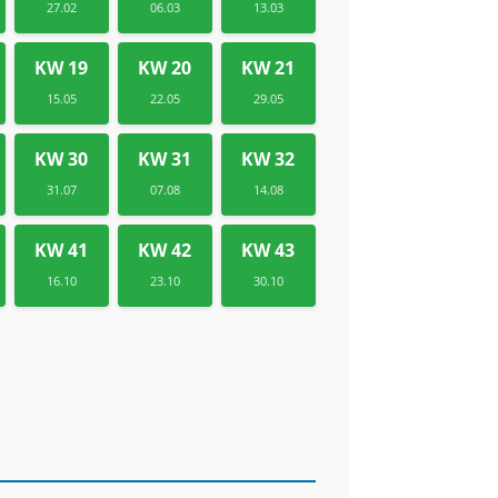
27.02
06.03
13.03
KW 19
KW 20
KW 21
15.05
22.05
29.05
KW 30
KW 31
KW 32
31.07
07.08
14.08
KW 41
KW 42
KW 43
16.10
23.10
30.10