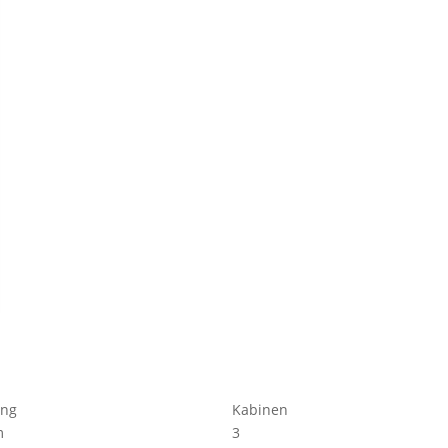
ang
Kabinen
m
3