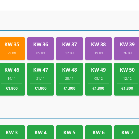
KW 35
KW 36
KW 37
KW 38
KW 39
29.08
05.09
12.09
19.09
26.09
KW 46
KW 47
KW 48
KW 49
KW 50
14.11
21.11
28.11
05.12
12.12
€1.800
€1.800
€1.800
€1.800
€1.800
KW 3
KW 4
KW 5
KW 6
KW 7