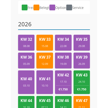
Frei
Belegt
Option
Service
2026
KW 32
KW 33
KW 34
KW 35
08.08
15.08
22.08
29.08
KW 36
KW 37
KW 38
KW 39
05.09
12.09
19.09
26.09
KW 42
KW 43
KW 40
KW 41
17.10
24.10
03.10
10.10
€1.750
€1.750
KW 44
KW 45
KW 46
KW 47
31.10
07.11
14.11
21.11