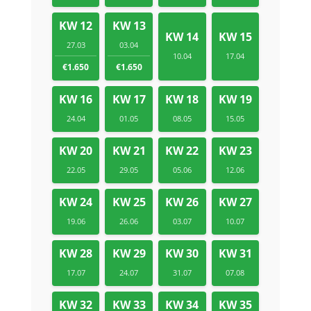
KW 12
KW 13
KW 14
KW 15
27.03
03.04
10.04
17.04
€1.650
€1.650
KW 16
KW 17
KW 18
KW 19
24.04
01.05
08.05
15.05
KW 20
KW 21
KW 22
KW 23
22.05
29.05
05.06
12.06
KW 24
KW 25
KW 26
KW 27
19.06
26.06
03.07
10.07
KW 28
KW 29
KW 30
KW 31
17.07
24.07
31.07
07.08
KW 32
KW 33
KW 34
KW 35