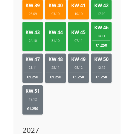
KW 39
KW 40
KW 41
KW 42
26.09
03.10
10.10
17.10
KW 46
KW 43
KW 44
KW 45
14.11
24.10
31.10
07.11
€1.250
KW 47
KW 48
KW 49
KW 50
21.11
28.11
05.12
12.12
€1.250
€1.250
€1.250
€1.250
KW 51
19.12
€1.250
2027