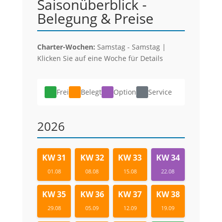
Saisonüberblick -
Belegung & Preise
Charter-Wochen:
Samstag - Samstag |
Klicken Sie auf eine Woche für Details
Frei
Belegt
Option
Service
2026
KW 31
KW 32
KW 33
KW 34
01.08
08.08
15.08
22.08
KW 35
KW 36
KW 37
KW 38
29.08
05.09
12.09
19.09