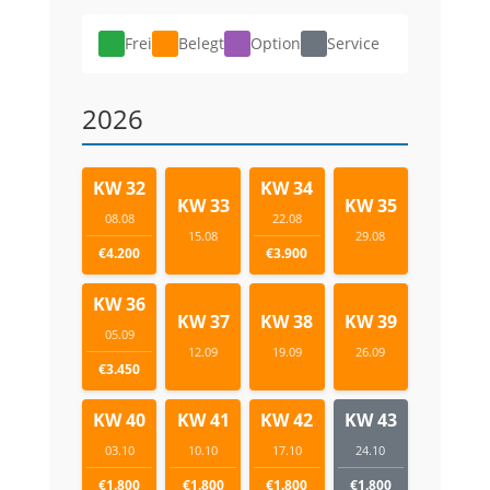
Frei
Belegt
Option
Service
2026
KW 32
KW 34
KW 33
KW 35
08.08
22.08
15.08
29.08
€4.200
€3.900
KW 36
KW 37
KW 38
KW 39
05.09
12.09
19.09
26.09
€3.450
KW 40
KW 41
KW 42
KW 43
03.10
10.10
17.10
24.10
€1.800
€1.800
€1.800
€1.800