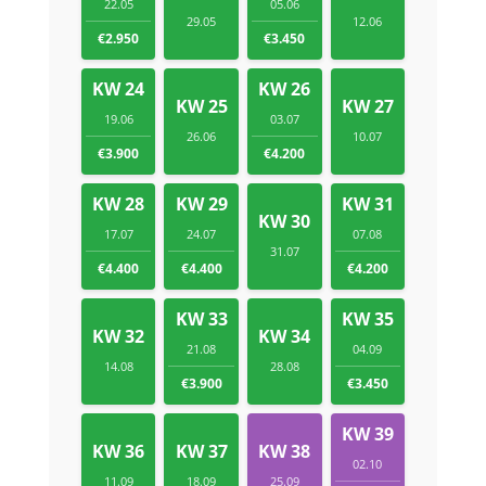
22.05
05.06
29.05
12.06
€2.950
€3.450
KW 24
KW 26
KW 25
KW 27
19.06
03.07
26.06
10.07
€3.900
€4.200
KW 28
KW 29
KW 31
KW 30
17.07
24.07
07.08
31.07
€4.400
€4.400
€4.200
KW 33
KW 35
KW 32
KW 34
21.08
04.09
14.08
28.08
€3.900
€3.450
KW 39
KW 36
KW 37
KW 38
02.10
11.09
18.09
25.09