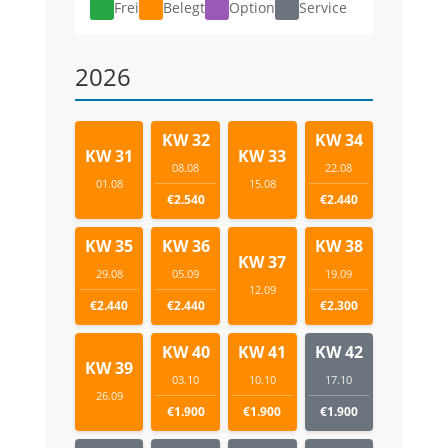
Frei
Belegt
Option
Service
2026
KW 32
KW 34
KW 31
KW 33
08.08
22.08
01.08
15.08
€2.540
€2.440
KW 35
KW 36
KW 38
KW 37
29.08
05.09
19.09
12.09
€2.440
€2.440
€2.300
KW 40
KW 41
KW 42
KW 39
03.10
10.10
17.10
26.09
€1.900
€1.900
€1.900