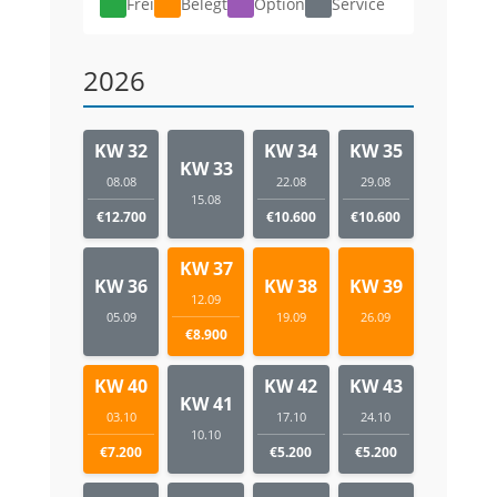
Frei
Belegt
Option
Service
2026
KW 32
KW 34
KW 35
KW 33
08.08
22.08
29.08
15.08
€12.700
€10.600
€10.600
KW 37
KW 36
KW 38
KW 39
12.09
05.09
19.09
26.09
€8.900
KW 40
KW 42
KW 43
KW 41
03.10
17.10
24.10
10.10
€7.200
€5.200
€5.200