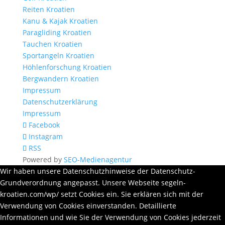
Reiten Kroatien
Kanu & Kajak Kroatien
Paragliding Kroatien
Tauchen Kroatien
Sportangeln Kroatien
Höhlenforschung Kroatien
Bergwandern Kroatien
Impressum
Datenschutzerklärung
Impressum
Facebook
Instagram
RSS
Powered by
SEO-Medienagentur
Wir haben unsere Datenschutzhinweise der Datenschutz-
Grundverordnung angepasst. Unsere Webseite segeln-
kroatien.com/wp/ setzt Cookies ein. Sie erklären sich mit der
Verwendung von Cookies einverstanden. Detaillierte
Informationen und wie Sie der Verwendung von Cookies jederzeit