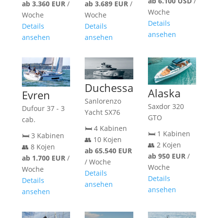
ab 6.100 USD
/
ab 3.360 EUR
/
ab 3.689 EUR
/
Woche
Woche
Woche
Details
Details
Details
ansehen
ansehen
ansehen
Duchessa
Alaska
Evren
Sanlorenzo
Saxdor 320
Dufour 37 - 3
Yacht SX76
GTO
cab.
🛏️ 4 Kabinen
🛏️ 1 Kabinen
🛏️ 3 Kabinen
👥 10 Kojen
👥 2 Kojen
👥 8 Kojen
ab 65.540 EUR
ab 950 EUR
/
ab 1.700 EUR
/
/ Woche
Woche
Woche
Details
Details
Details
ansehen
ansehen
ansehen