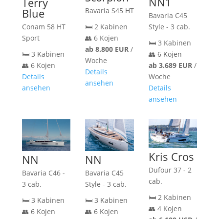
NN1
Terry
Bavaria S45 HT
Blue
Bavaria C45
🛏️ 2 Kabinen
Style - 3 cab.
Conam 58 HT
👥 6 Kojen
Sport
🛏️ 3 Kabinen
ab 8.800 EUR
/
👥 6 Kojen
🛏️ 3 Kabinen
Woche
ab 3.689 EUR
/
👥 6 Kojen
Details
Woche
Details
ansehen
Details
ansehen
ansehen
Kris Cros
NN
NN
Dufour 37 - 2
Bavaria C46 -
Bavaria C45
cab.
3 cab.
Style - 3 cab.
🛏️ 2 Kabinen
🛏️ 3 Kabinen
🛏️ 3 Kabinen
👥 4 Kojen
👥 6 Kojen
👥 6 Kojen