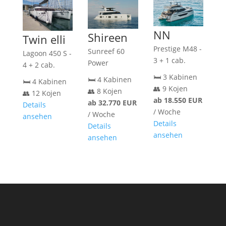
NN
Shireen
Twin elli
Prestige M48 -
Sunreef 60
Lagoon 450 S -
3 + 1 cab.
Power
4 + 2 cab.
🛏️ 3 Kabinen
🛏️ 4 Kabinen
🛏️ 4 Kabinen
👥 9 Kojen
👥 8 Kojen
👥 12 Kojen
ab 18.550 EUR
ab 32.770 EUR
Details
/ Woche
/ Woche
ansehen
Details
Details
ansehen
ansehen