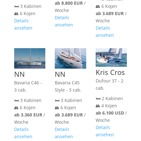
ab 8.800 EUR
/
👥 6 Kojen
🛏️ 3 Kabinen
Woche
ab 3.689 EUR
/
👥 6 Kojen
Details
Woche
Details
ansehen
Details
ansehen
ansehen
Kris Cros
NN
NN
Dufour 37 - 2
Bavaria C46 -
Bavaria C45
cab.
3 cab.
Style - 3 cab.
🛏️ 2 Kabinen
🛏️ 3 Kabinen
🛏️ 3 Kabinen
👥 4 Kojen
👥 6 Kojen
👥 6 Kojen
ab 6.100 USD
/
ab 3.360 EUR
/
ab 3.689 EUR
/
Woche
Woche
Woche
Details
Details
Details
ansehen
ansehen
ansehen