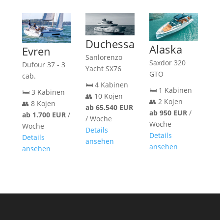
Duchessa
Alaska
Evren
Sanlorenzo
Saxdor 320
Dufour 37 - 3
Yacht SX76
GTO
cab.
🛏️ 4 Kabinen
🛏️ 1 Kabinen
🛏️ 3 Kabinen
👥 10 Kojen
👥 2 Kojen
👥 8 Kojen
ab 65.540 EUR
ab 950 EUR
/
ab 1.700 EUR
/
/ Woche
Woche
Woche
Details
Details
Details
ansehen
ansehen
ansehen