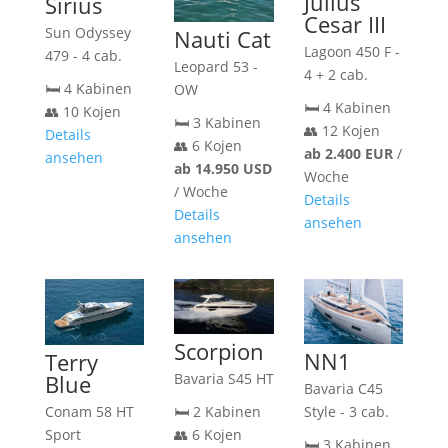
Julius
Sirius
Cesar III
Sun Odyssey
Nauti Cat
Lagoon 450 F -
479 - 4 cab.
Leopard 53 -
4 + 2 cab.
🛏️ 4 Kabinen
OW
🛏️ 4 Kabinen
👥 10 Kojen
🛏️ 3 Kabinen
👥 12 Kojen
Details
👥 6 Kojen
ab 2.400 EUR
/
ansehen
ab 14.950 USD
Woche
/ Woche
Details
Details
ansehen
ansehen
Scorpion
NN1
Terry
Bavaria S45 HT
Blue
Bavaria C45
🛏️ 2 Kabinen
Style - 3 cab.
Conam 58 HT
👥 6 Kojen
Sport
🛏️ 3 Kabinen